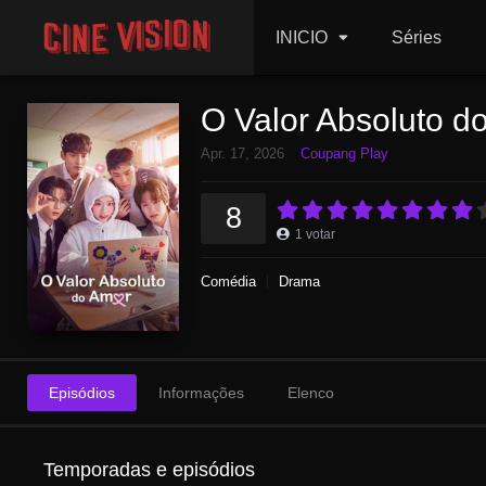
INICIO
Séries
O Valor Absoluto d
Apr. 17, 2026
Coupang Play
8
1
votar
Comédia
Drama
Episódios
Informações
Elenco
Temporadas e episódios