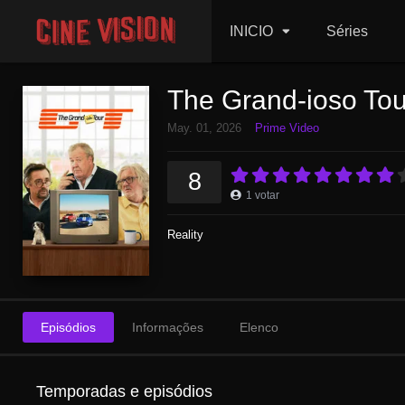
INICIO
Séries
The Grand-ioso Tou
May. 01, 2026
Prime Video
8
1
votar
Reality
Episódios
Informações
Elenco
Temporadas e episódios