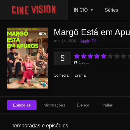
INICIO
Séries
Margô Está em Apu
Apr. 14, 2026
Apple TV+
5
1
votar
Comédia
Drama
Episódios
Informações
Elenco
Trailer
Temporadas e episódios