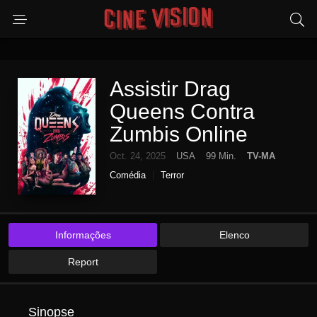
Assistir Drag
Queens Contra
Zumbis Online
Oct. 24, 2025
USA
99 Min.
TV-MA
Comédia
Terror
Informações
Elenco
Report
Sinopse