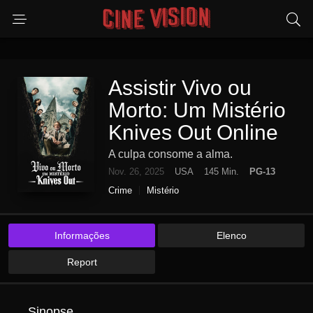
Assistir Vivo ou
Morto: Um Mistério
Knives Out Online
A culpa consome a alma.
Nov. 26, 2025
USA
145 Min.
PG-13
Crime
Mistério
Informações
Elenco
Report
Sinopse