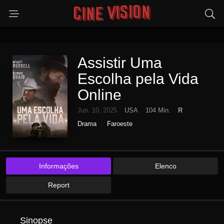
Assistir Uma
Escolha pela Vida
Online
Jun. 10, 2025
USA
104 Min.
R
Drama
Faroeste
Informações
Elenco
Report
Sinopse