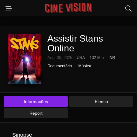
Assistir Stans
Online
Aug. 06, 2025
USA
102 Min.
NR
Documentário
Música
Informações
Elenco
Report
Sinopse