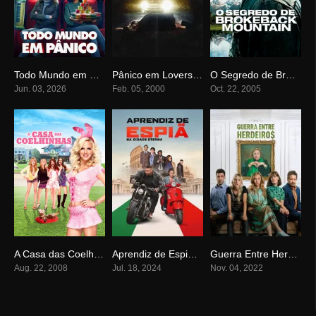
Todo Mundo em Pânico
Pânico em Lovers Lane
O Segredo de Brokeback Mountain
0
4.3
7.7
Jun. 03, 2026
Feb. 05, 2000
Oct. 22, 2005
A Casa das Coelhinhas
Aprendiz de Espiã: Na Cidade Eterna
Guerra Entre Herdeiros
5.6
0
5.2
Aug. 22, 2008
Jul. 18, 2024
Nov. 04, 2022